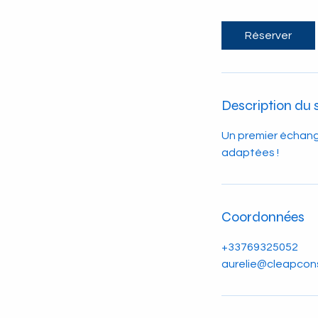
m
i
Réserver
n
Description du 
Un premier échang
adaptées !
Coordonnées
+33769325052
aurelie@cleapcon