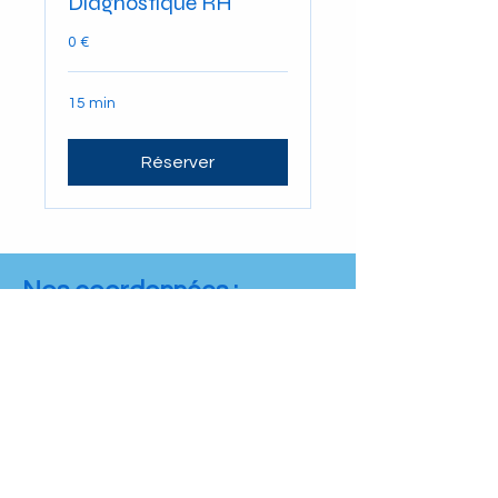
Diagnostique RH
0 €
15 min
Réserver
Nos coordonnées :
+33 7 69 61 61 87
aurelie@cleapconsulting.com
Schœlcher, Martinique